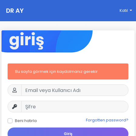
DR AY
Katıl
giriş
Bu sayfa görmek için kaydolmanız gerekir
Forgotten password?
Beni hatırla
Giriş