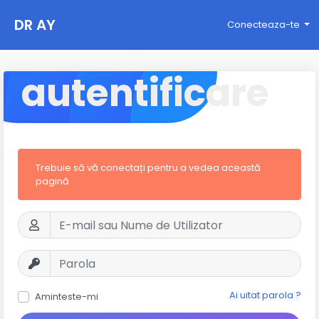
DR AY
Conecteaza-te
autentificare
Trebuie să vă conectați pentru a vedea această
pagină
Ai uitat parola ?
Aminteste-mi