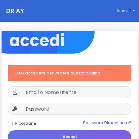
DR AY
Iscriviti
accedi
Devi accedere per vedere questa pagina
Password Dimenticata?
Ricordami
Accedi