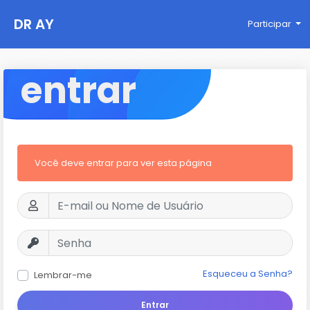
DR AY
Participar
entrar
Você deve entrar para ver esta página
Esqueceu a Senha?
Lembrar-me
Entrar